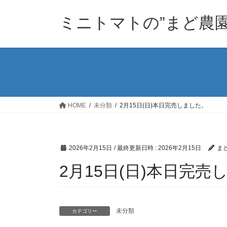
コ
ナ
ン
ビ
ミニトマトの”まど農園
テ
ゲ
ン
ー
ツ
シ
へ
ョ
ス
ン
キ
に
ッ
移
HOME
未分類
2月15日(日)本日完売しました。
プ
動
2026年2月15日
/ 最終更新日時 :
2026年2月15日
ま
2月15日(日)本日完売
未分類
カテゴリー