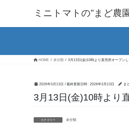
コ
ナ
ン
ビ
ミニトマトの”まど農園
テ
ゲ
ン
ー
ツ
シ
へ
ョ
ス
ン
キ
に
ッ
移
HOME
未分類
3月13日(金)10時より直売所オープン
プ
動
2026年3月13日
/ 最終更新日時 :
2026年3月13日
ま
3月13日(金)10時
未分類
カテゴリー