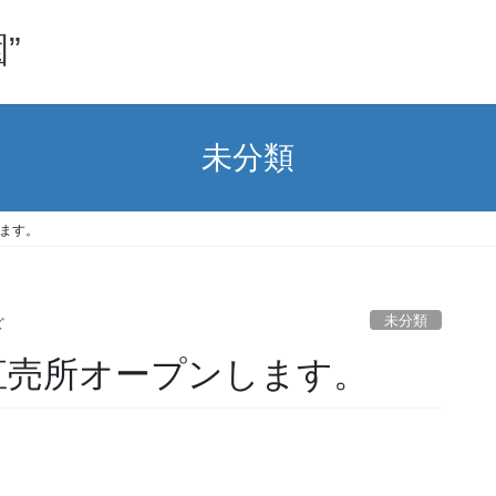
”
未分類
します。
未分類
ど
より直売所オープンします。